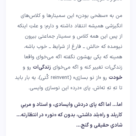
من به «سطحی بودن» این سمینارها و کلاس‌های
انگیزشی همیشه انتقاد داشته و دارم؛ و علتِ اینکه
از پسِ این همه کلاس و سمینار جماعتی بیرون
نیومده که حالش ــ فارغ از شرایط ــ خوب باشه،
همینه که یکی بهشون نگفته اگه می‌خوای واقعا
زندگی‌ات تغییر کنه و اگه می‌خوای
زندگی‌ات
رو و
خودت
رو «از نو بسازی» (reinvent کُنی)، یه بار باید
تا تهِ تهِ ته‌اش، پای «درد» این نوسازی وایسی.
اما… اما اگه پای دردش وایسادی، و استاد و مربیِ
کاربلد و راه‌بلد داشتی، بدون که «نور» در انتظارته…
شادیِ حقیقی و گنج…