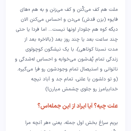
ملت هم کف می‌کُنن و کف می‌زنن و به هم «های
فایو» (بزن قدش) می‌دن و احساس می‌کنن الان
دیگه کوه هم جلودار اونها نیست… اما فردا یا حتی
چند ساعت بعد یا چند روز بعد (بالاخره بعد از
مدت نسبتا کوتاهی)، با یک نیشگون کوچولوی
زندگی تمام پُف‌‌شون می‌خوابه و احساسِ له‌شدگی و
ناتوانی و استیصال تمام وجودشون رو فرا می‌گیره.
(و تو دلشون یا علنی، تمام جد و آباد نیچه
خدابیامرز رو جلوی چشمش میارن!)
علت چیه؟ آیا ایراد از این جمله‌اس؟
بریم سراغ بخش اول جمله، یعنی «هر آنچه مرا