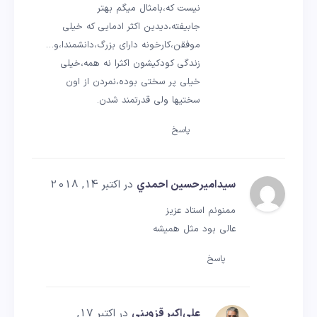
نیست که،بامثال میگم بهتر
جابیفته،دیدین اکثر ادمایی که خیلی
موفقن،کارخونه دارای بزرگ،دانشمندا،و…
زندگی کودکیشون اکثرا نه همه،خیلی
خیلی پر سختی بوده،نمردن از اون
سختیها ولی قدرتمند شدن.
پاسخ
سيداميرحسين احمدي
در اکتبر 14, 2018
ممنونم استاد عزیز
عالی بود مثل همیشه
پاسخ
علی‌اکبر قزوینی
در اکتبر 17,