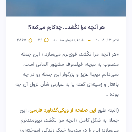
هر آنچه مرا نکُشد… چه‌کارم می‌کنه؟!
اکتبر 13, 2018
5
دقیقه زمان مطالعه
26
6865
«هر آنچه مرا نکُشد، قوی‌ترم می‌سازد.» این جمله
منسوب به نیچه، فیلسوف مشهور آلمانی است.
نمی‌دانم نیچهٔ عزیز و بزرگوار این جمله رو در چه
بافتار و زمینه‌ای گفته یا به عبارتی شأن نزول آن چه
بوده…
(البته طبق
این صفحه از ویکی‌گفتاورد فارسی
، این
جمله به شکل کامل «آنچه مرا نکُشد، نیرومندترم
می‌سازد؛ این را در مدرسهٔ جَنگِ زندگی آموخته‌ام»