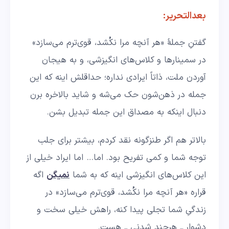
بعدالتحریر:
گفتنِ جملهٔ «هر آنچه مرا نکُشد، قوی‌ترم می‌سازد»
در سمینارها و کلاس‌های انگیزشی، و به هیجان
آوردن ملت، ذاتاً ایرادی نداره؛ حداقلش اینه که این
جمله در ذهن‌شون حک می‌شه و شاید بالاخره برن
دنبال اینکه به مصداق این جمله تبدیل بشن.
بالاتر هم اگر طنزگونه نقد کردم، بیشتر برای جلب
توجه شما و کمی تفریح بود. اما… اما ایراد خیلی از
این کلاس‌های انگیزشی اینه که به شما
نمیگن
اگه
قراره «هر آنچه مرا نکُشد، قوی‌ترم می‌سازد» در
زندگیِ شما تجلی پیدا کنه، راهش خیلی سخت و
دشوار ــ هرچند شدنی ــ هست.