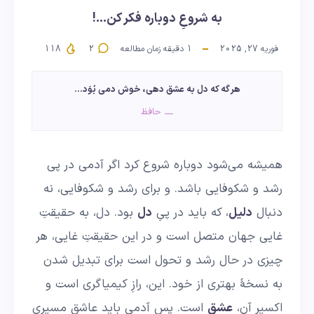
به شروعِ دوباره فکر کن…!
فوریه 27, 2025
1
دقیقه زمان مطالعه
2
118
هر گه که دل به عشق دهی، خوش دمی بُوَد…
ــــ حافظ
همیشه می‌شود دوباره شروع کرد اگر آدمی در پی
رشد و شکوفایی باشد. و برای رشد و شکوفایی، نه
دنبال
دلیل
، که باید در پیِ
دل
بود. دل، به حقیقتِ
غایی جهان متصل است و در این حقیقتِ غایی، هر
چیزی در حال رشد و تحول است برای تبدیل شدن
به نسخهٔ بهتری از خود. این، رازِ کیمیاگری است و
اکسیر آن،
عشق
است. پس آدمی باید عاشق مسیری