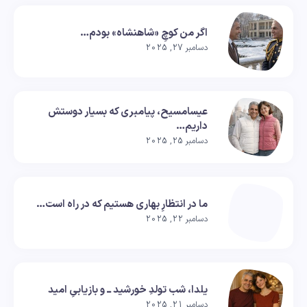
اگر من کوچِ «شاهنشاه» بودم…
دسامبر 27, 2025
عیسامسیح، پیامبری که بسیار دوستش
داریم…
دسامبر 25, 2025
ما در انتظارِ بهاری هستیم که در راه است…
دسامبر 22, 2025
یلدا، شب تولدِ خورشید ــ و بازیابیِ امید
دسامبر 21, 2025